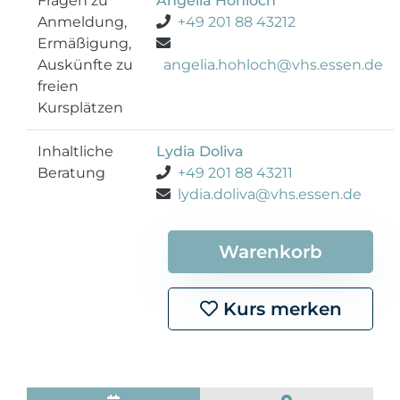
Fragen zu
Angelia Hohloch
Anmeldung,
+49 201 88 43212
Ermäßigung,
Auskünfte zu
angelia.hohloch@vhs.essen.de
freien
Kursplätzen
Inhaltliche
Lydia Doliva
Beratung
+49 201 88 43211
lydia.doliva@vhs.essen.de
Warenkorb
Kurs merken