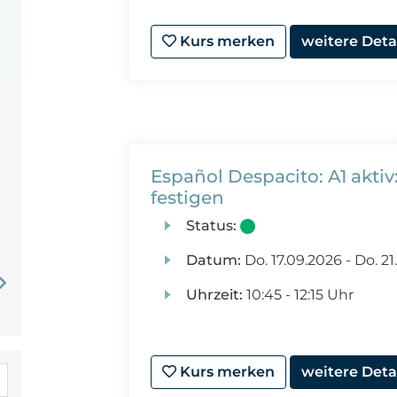
Kurs merken
weitere Deta
Español Despacito: A1 aktiv
festigen
Status:
Datum:
Do.
17.09.2026 -
Do.
21
Uhrzeit:
10:45 - 12:15 Uhr
Kurs merken
weitere Deta