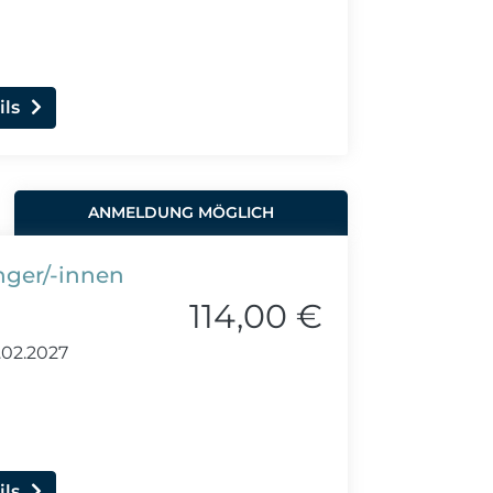
ils
ANMELDUNG MÖGLICH
nger/-innen
114,00 €
02.2027
ils