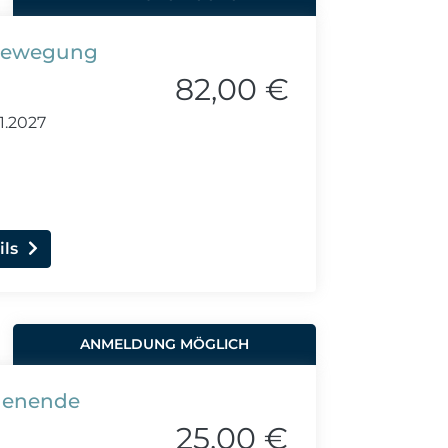
n Bewegung
82,00 €
1.2027
ils
ANMELDUNG MÖGLICH
chenende
25,00 €