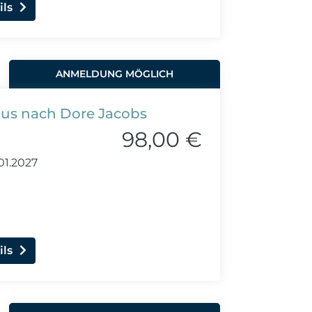
ils
ANMELDUNG MÖGLICH
lus nach Dore Jacobs
98,00 €
01.2027
ils