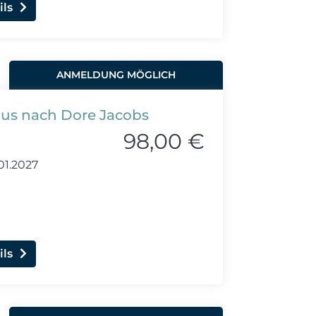
ils
ANMELDUNG MÖGLICH
lus nach Dore Jacobs
98,00 €
01.2027
ils