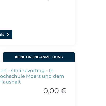
ils
KEINE ONLINE-ANMELDUNG
er! – Onlinevortrag - In
shochschule Moers und dem
Haushalt
0,00 €