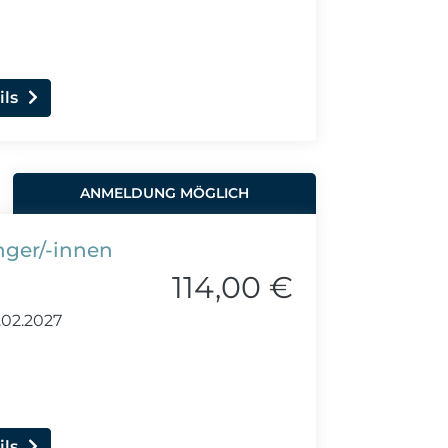
ils
ANMELDUNG MÖGLICH
nger/-innen
114,00 €
02.2027
ils