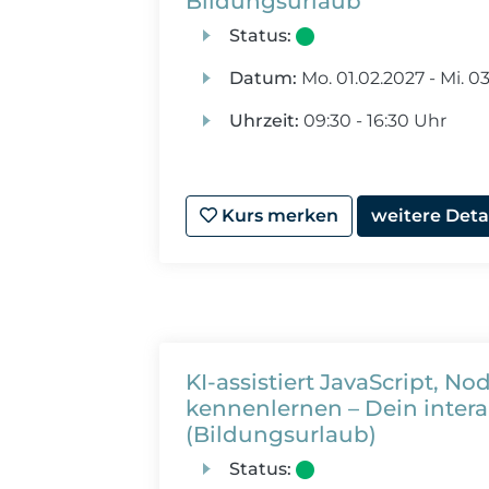
Bildungsurlaub
Status:
Datum:
Mo.
01.02.2027 -
Mi.
03
Uhrzeit:
09:30 - 16:30 Uhr
Kurs merken
weitere Deta
KI-assistiert JavaScript, No
kennenlernen – Dein inter
(Bildungsurlaub)
Status: