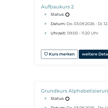
Aufbaukurs 2
Status:
Datum:
Do.
03.09.2026 -
Di.
12
Uhrzeit:
09:00 - 11:20 Uhr
Kurs merken
weitere Deta
Grundkurs Alphabetisieru
Status:
Datum:
Do.
03.09.2026 -
Do.
1