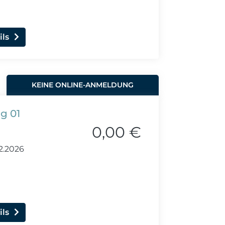
ils
KEINE ONLINE-ANMELDUNG
g 01
0,00 €
12.2026
ils