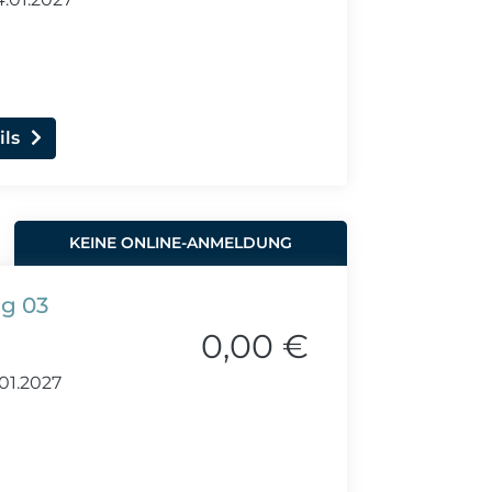
ils
KEINE ONLINE-ANMELDUNG
ng 03
0,00 €
01.2027