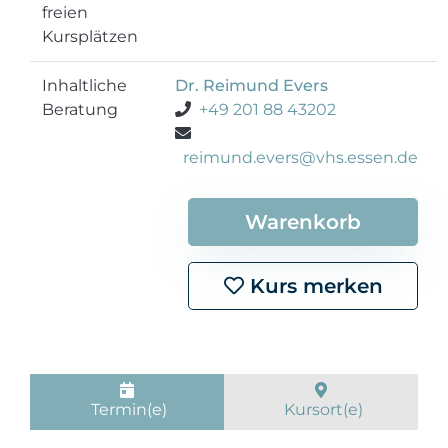
freien
Kursplätzen
Inhaltliche
Dr. Reimund Evers
Beratung
+49 201 88 43202
reimund.evers@vhs.essen.de
Warenkorb
Kurs merken
Termin(e)
Kursort(e)