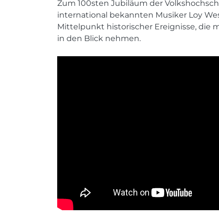
Zum 100sten Jubiläum der Volkshochsch
international bekannten Musiker Loy We
Mittelpunkt historischer Ereignisse, di
in den Blick nehmen.