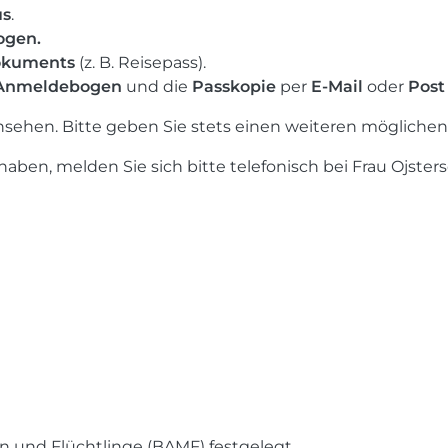
us
.
ogen.
dokuments
(z. B. Reisepass).
 Anmeldebogen
und die
Passkopie
per
E-Mail
oder
Post
nsehen. Bitte geben Sie stets einen weiteren möglichen
en, melden Sie sich bitte telefonisch bei Frau Ojsters
n und Flüchtlinge (BAMF) festgelegt.